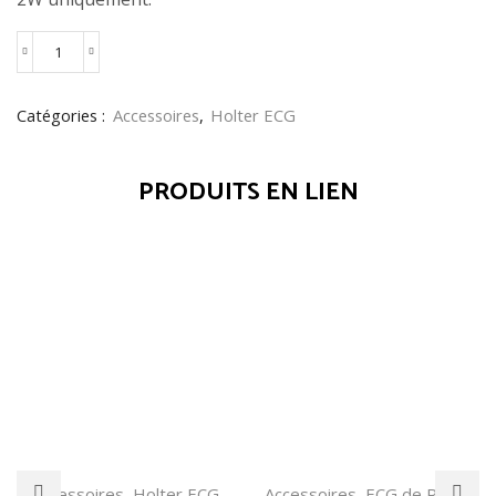
Carte
SD
Catégories :
Accessoires
,
Holter ECG
8GB
quantity
PRODUITS EN LIEN
Accessoires
,
Holter ECG
Accessoires
,
ECG de Repos