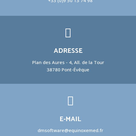
+33 (0)9 50 13 74 98
ADRESSE
Plan des Aures - 4, All. de la Tour
38780 Pont-Évêque
E-MAIL
dmsoftware@equinoxemed.fr