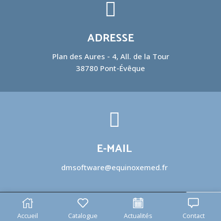
ADRESSE
Plan des Aures - 4, All. de la Tour
38780 Pont-Évêque
E-MAIL
dmsoftware@equinoxemed.fr
Accueil
Catalogue
Actualités
Contact