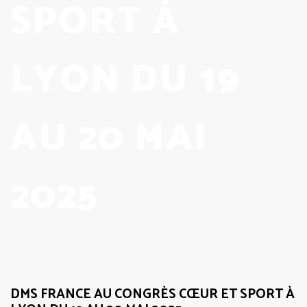
SPORT À
LYON DU 19
AU 20 MAI
2025
Congrès
DMS FRANCE AU CONGRÈS CŒUR ET SPORT À